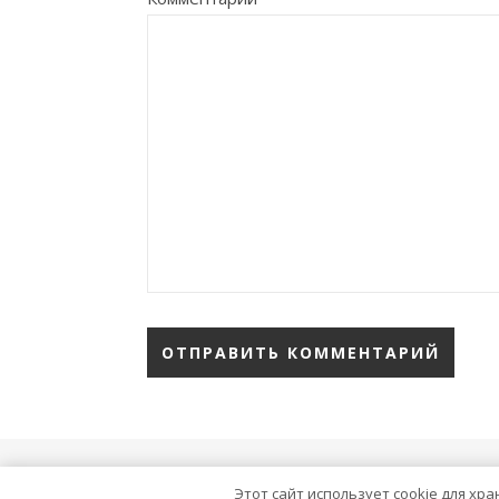
тема Ashe от
WP Royal
.
Этот сайт использует cookie для хр