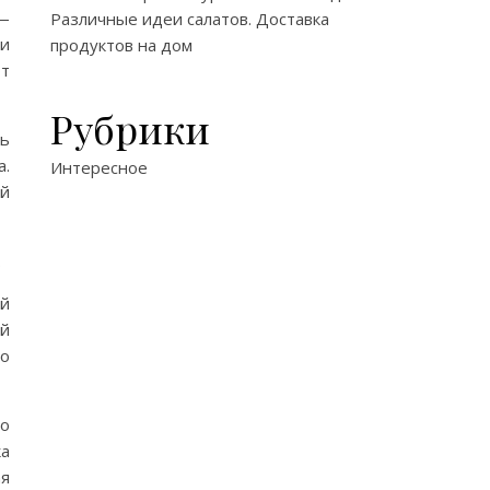
 —
Различные идеи салатов. Доставка
ли
продуктов на дом
от
Рубрики
дь
а.
Интересное
ой
.
ей
ий
го
го
ка
ая