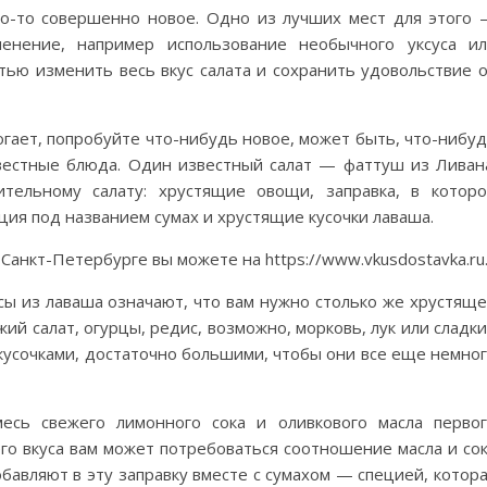
о-то совершенно новое. Одно из лучших мест для этого
менение, например использование необычного уксуса и
тью изменить весь вкус салата и сохранить удовольствие 
гает, попробуйте что-нибудь новое, может быть, что-нибу
звестные блюда. Один известный салат — фаттуш из Ливан
ительному салату: хрустящие овощи, заправка, в котор
еция под названием сумах и хрустящие кусочки лаваша.
 Санкт-Петербурге вы можете на https://www.vkusdostavka.ru
ы из лаваша означают, что вам нужно столько же хрустящ
жий салат, огурцы, редис, возможно, морковь, лук или сладк
усочками, достаточно большими, чтобы они все еще немно
месь свежего лимонного сока и оливкового масла перво
го вкуса вам может потребоваться соотношение масла и со
добавляют в эту заправку вместе с сумахом — специей, котор