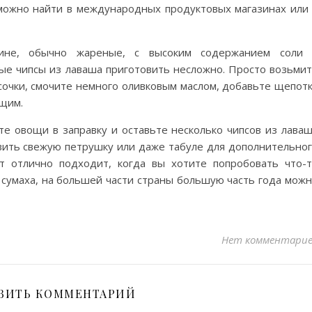
 можно найти в международных продуктовых магазинах или
зине, обычно жареные, с высоким содержанием соли 
ые чипсы из лаваша приготовить несложно. Просто возьми
сочки, смочите немного оливковым маслом, добавьте щепот
ящим.
те овощи в заправку и оставьте несколько чипсов из лава
авить свежую петрушку или даже табуле для дополнительно
т отлично подходит, когда вы хотите попробовать что-
 сумаха, на большей части страны большую часть года мож
Нет комментари
ВИТЬ КОММЕНТАРИЙ