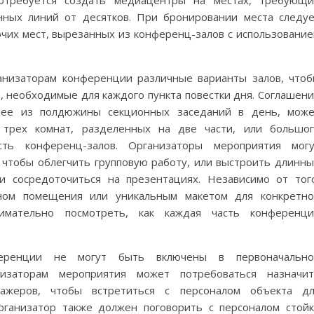
потребуется создать медиацентры на местах, требующ
ных линий от десятков. При бронировании места следу
очих мест, вырезанных из конференц-залов с использовани
анизаторам конференции различные варианты залов, что
, необходимые для каждого пункта повестки дня. Соглашен
щее из полдюжины секционных заседаний в день, мож
 трех комнат, разделенных на две части, или большо
сть конференц-залов. Организаторы мероприятия могу
 чтобы облегчить групповую работу, или выстроить длинн
и сосредоточиться на презентациях. Независимо от тог
ном помещения или уникальным макетом для конкретно
имательно посмотреть, как каждая часть конференци
ференции не могут быть включены в первоначально
низаторам мероприятия может потребоваться назначит
ажеров, чтобы встретиться с персоналом объекта дл
рганизатор также должен поговорить с персоналом стой