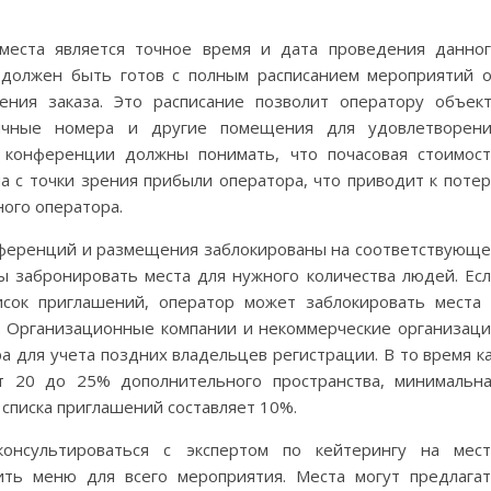
места является точное время и дата проведения данно
 должен быть готов с полным расписанием мероприятий 
ения заказа. Это расписание позволит оператору объек
ничные номера и другие помещения для удовлетворен
ы конференции должны понимать, что почасовая стоимос
 с точки зрения прибыли оператора, что приводит к поте
ного оператора.
онференций и размещения заблокированы на соответствующ
 забронировать места для нужного количества людей. Ес
исок приглашений, оператор может заблокировать места
 Организационные компании и некоммерческие организац
 для учета поздних владельцев регистрации. В то время к
т 20 до 25% дополнительного пространства, минимальн
и списка приглашений составляет 10%.
онсультироваться с экспертом по кейтерингу на мес
ить меню для всего мероприятия. Места могут предлага