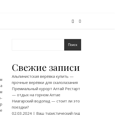
Поиск
Свежие записи
Альпинистская верёвка купить —
ым
прочные верёвки для скалолазания
ра
Премиальный курорт Алтай Рестарт
ем
— отдых на горном Алтае
-
Ниагарский водопад — стоит ли это
ор
поездки?
ое
02.03.2024 | Ваш туристический гид