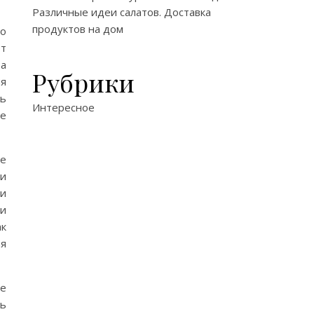
Различные идеи салатов. Доставка
продуктов на дом
го
от
та
Рубрики
ия
ть
Интересное
ре
ее
ли
 и
ии
ак
ая
те
ть