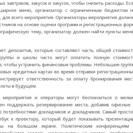
 завтраков, закусок и закусок, чтобы снизить расходы. Ес
бширное меню, организатор с ограниченным бюджетом 
 для всего мероприятия. Организаторы мероприятия долж
стников на основе оценки программ и регистрационных фор
ографическую тему, организатор должен найти пункты мен
.
чет депозитов, которые составляют часть общей стоимос
 группы и школы часто могут оплатить полную стоимос
я, чтобы устранить финансовые проблемы. Небольшие груп
овых кредитных картах во время отправки регистрационн
онстрирует ответственность за оплату бронирования мес
платы в будущем.
ы мероприятия и операторы могут беспокоиться о мелк
жен поддержать резервирование места, добавив офисные
 с потребностями докладчиков и докладчиков. Самый прост
бук к проектору, который будет показывать презентаци
лы на большом экране. Политическим конференциям 