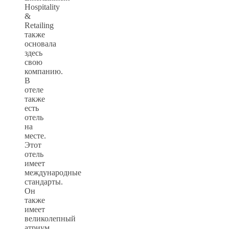
Hospitality
&
Retailing
также
основала
здесь
свою
компанию.
В
отеле
также
есть
отель
на
месте.
Этот
отель
имеет
международные
стандарты.
Он
также
имеет
великолепный
атриум,