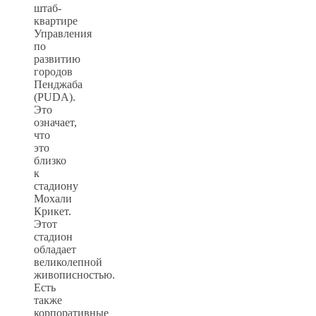
штаб-
квартире
Управления
по
развитию
городов
Пенджаба
(PUDA).
Это
означает,
что
это
близко
к
стадиону
Мохали
Крикет.
Этот
стадион
обладает
великолепной
живописностью.
Есть
также
корпоративные