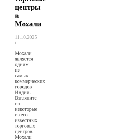
центры
в
Мохали
11.10.2025
/
Мохали
является
одним
из
самых
коммерческих
городов
Индии.
Взгляните
на
некоторые
из его
известных
торговых
центров.
Мохали