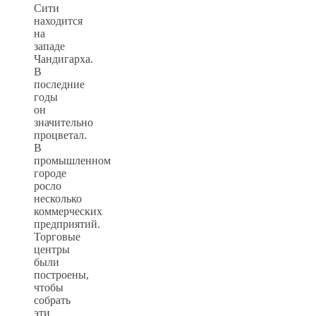
Сити
находится
на
западе
Чандигарха.
В
последние
годы
он
значительно
процветал.
В
промышленном
городе
росло
несколько
коммерческих
предприятий.
Торговые
центры
были
построены,
чтобы
собрать
эти