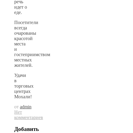
речь
идет о
еде.
Посетители
всегда
очарованы
красотой
места
и
гостеприимством
местных
жителей.
Удачи
в
торговых
центрах
Мохали!
от
admin
Нет
комментариев
Добавить